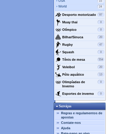
USA
15
World
24
Desporto motorizado
87
Muay thai
0
Olímpico
0
Bilhar/Sinuca
20
Rugby
47
Squash
0
Tênis de mesa
554
Voleibol
20
Pólo aquático
13
Olimpíadas de
0
Inverno
Esportes de inverno
0
Serviços
Regras e regulamentos de
apostas
Contate-nos
Ajuda
Bate-papo ao vivo