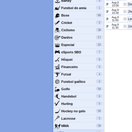
Bandy
0
Aug 8
De
10:00
Futebol de areia
1
Aug 8
Jh
10:30
Boxe
86
Aug 8
Le
11:00
Cricket
0
Aug 8
Jos
11:30
Ciclismo
38
Dardos
17
Especial
20
eSports SBO
7
Hóquei
9
Financeiro
0
Futsal
4
Futebol gaélico
0
Golfe
59
Handebol
6
Hurling
0
Hockey no gelo
56
Lacrosse
0
MMA
39