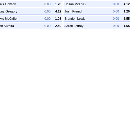
nis Goltsov
0.00
1.20
Hasan Mezhiev
0.00
4.12
ony Gregory
0.00
4.12
Josh Fremd
0.00
1.20
wis McGrillen
0.00
1.08
Brandon Lewis
0.00
6.55
h Silveira
0.00
2.40
Aaron Jeffrey
0.00
1.55