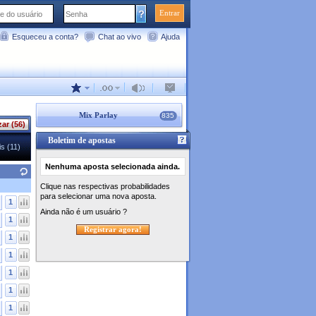
Entrar
Esqueceu a conta?
Chat ao vivo
Ajuda
Mix Parlay
835
zar (56)
Boletim de apostas
s (11)
Nenhuma aposta selecionada ainda.
Clique nas respectivas probabilidades
para selecionar uma nova aposta.
1
Ainda não é um usuário ?
1
Registrar agora!
1
1
1
1
1