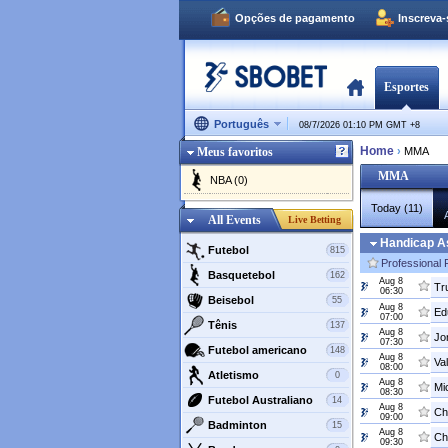
Opções de pagamento
Inscreva
Esportes
Português
08/7/2026 01:10 PM GMT
+
8
Home
Meus favoritos
›
MMA
MMA
NBA (0)
Today (11)
All Events
Live Betting
Handicap As
Futebol
815
Professional 
Basquetebol
162
Aug 8
Tr
06:30
Beisebol
55
Aug 8
Ed
07:00
Tênis
137
Aug 8
Jo
07:30
Futebol americano
148
Aug 8
Va
08:00
Atletismo
0
Aug 8
Mi
08:30
Futebol Australiano
14
Aug 8
Ch
09:00
Badminton
15
Aug 8
Ch
09:30