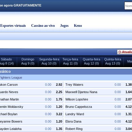
-se agora GRATUITAMENTE
Esportes virtuais
Cassino ao vivo
Jogos
Keno
Atuali
Sábado
Domingo
Segunda-feira
Terça-feira
Quarta-feira
Quinta-feira
Mai
Aug 8 (14)
Aug 9 (0)
Aug 10 (0)
Aug 11 (0)
Aug 12 (0)
Aug 13 (0)
iático
Fighters League
ukon Carson
0.00
2.92
Trey Waters
0.00
1.38
uardo Neves
0.00
2.25
Maxwell Djantou Nana
0.00
1.64
nathan Martin
0.00
1.75
Wilson Lopshire
0.00
2.07
lentin Moldavsky
0.00
1.20
Bruno Cappelozza
0.00
4.12
chael Boylan
0.00
3.22
Landry Ward
0.00
1.31
eyanne Bowers
0.00
1.20
Elora Dana
0.00
4.12
ayden Leialoha
0.00
1.35
Robert Ring
0.00
3.04