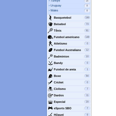
Turkiye
14
Uruguay
8
Wales
8
Basquetebol
190
Beisebol
73
Tênis
81
Futebol americano
148
Atletismo
0
Futebol Australiano
12
Badminton
10
Bandy
0
Futebol de areia
1
Boxe
84
Cricket
0
Ciclismo
7
Dardos
11
Especial
20
eSports SBO
7
Hóquei
9