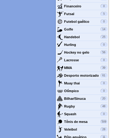
Financeiro
0
Futsal
5
Futebol gaélico
0
Golfe
14
Handebol
25
Hurling
0
Hockey no gelo
56
Lacrosse
0
MMA
39
Desporto motorizado
61
Muay thai
0
Olímpico
0
Bilhar/Sinuca
20
Rugby
48
Squash
0
Tênis de mesa
509
Voleibol
28
Pólo aquático
11