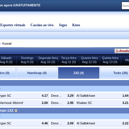
-se agora GRATUITAMENTE
Esportes virtuais
Cassino ao vivo
Jogos
Keno
›
Kuwait
Atuali
Sábado
Domingo
Segunda-feira
Terça-feira
Quarta-feira
Quinta-feira
Ma
Aug 8 (0)
Aug 9 (0)
Aug 10 (0)
Aug 11 (0)
Aug 12 (0)
Aug 13 (0)
os (0)
Handicap (4)
1X2 (4)
Tudo (26)
v
rgan SC
4.17
Desenhar
3.29
Al Salibikhaet
1.64
 Yarmouk Mishref
2.00
Desenhar
2.95
Khaitan SC
3.21
empo 1X2
v
rgan SC
4.46
Desenhar
2.09
Al Salibikhaet
2.22