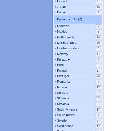
Ireland
11
Japan
18
Kuwait
2
Kuwait 1st Div (2)
Lithuania
2
Mexico
5
Netherlands
20
North America
10
Northern Ireland
5
Norway
17
Paraguay
6
Peru
9
Poland
18
Portugal
20
Romania
7
Russia
17
Scotland
22
Slovakia
5
Slovenia
8
South America
17
South Korea
7
Sweden
24
Switzerland
12