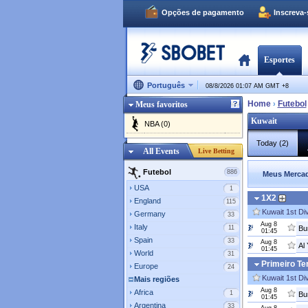
Opções de pagamento
Inscreva
Esportes
Português
08/8/2026 01:07 AM GMT
+
8
Home
Futebol
Meus favoritos
›
Kuwait
NBA (0)
Today (2)
All Events
Live Betting
Futebol
886
Meus Mercad
USA
1
1X2
England
115
Kuwait 1st Di
Germany
33
Aug 8
Italy
11
Bu
01:45
Spain
33
Aug 8
Al
01:45
World
31
Primeiro T
Europe
24
Kuwait 1st Di
Mais regiões
Aug 8
Africa
1
Bu
01:45
Argentina
33