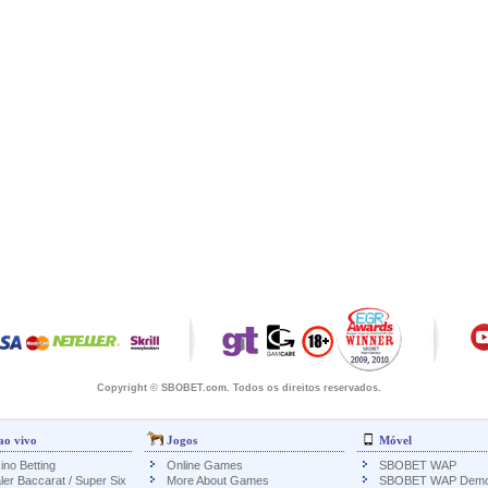
Copyright © SBOBET.com. Todos os direitos reservados.
ao vivo
Jogos
Móvel
ino Betting
Online Games
SBOBET WAP
ler Baccarat / Super Six
More About Games
SBOBET WAP Dem