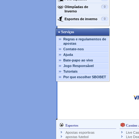
Olimpíadas de
0
Inverno
Esportes de inverno
0
Serviços
Regras e regulamentos de
apostas
Contate-nos
Ajuda
Bate-papo ao vivo
Jogo Responsável
Tutoriais
Por que escolher SBOBET
Esportes
Cassino 
Apostas esportivas
Live Cas
apostas futebol
Live Dea