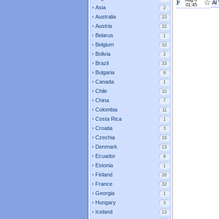
Aug 8
Al
01:45
Asia
2
Australia
23
Austria
22
Belarus
1
Belgium
10
Bolivia
2
Brazil
33
Bulgaria
8
Canada
1
Chile
10
China
7
Colombia
11
Costa Rica
1
Croatia
3
Czechia
18
Denmark
13
Ecuador
8
Estonia
1
Finland
26
France
32
Georgia
1
Hungary
3
Iceland
13