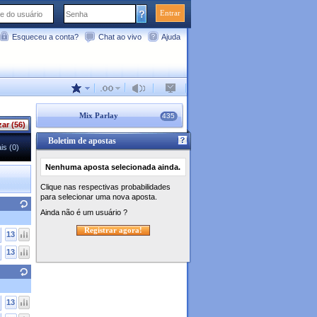
Entrar
Esqueceu a conta?
Chat ao vivo
Ajuda
Mix Parlay
435
zar (55)
Boletim de apostas
is (0)
Nenhuma aposta selecionada ainda.
Clique nas respectivas probabilidades
para selecionar uma nova aposta.
Ainda não é um usuário ?
Registrar agora!
13
13
13