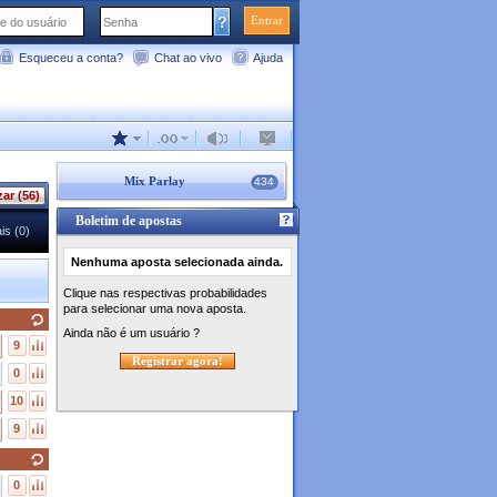
Entrar
Esqueceu a conta?
Chat ao vivo
Ajuda
Mix Parlay
434
zar (56)
Boletim de apostas
is (0)
Nenhuma aposta selecionada ainda.
Clique nas respectivas probabilidades
para selecionar uma nova aposta.
Ainda não é um usuário ?
9
Registrar agora!
0
10
9
0