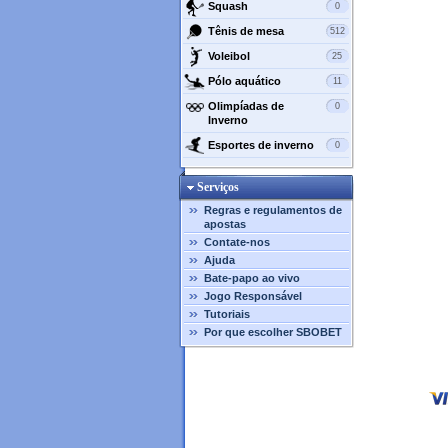
Squash
0
Tênis de mesa
512
Voleibol
25
Pólo aquático
11
Olimpíadas de
0
Inverno
Esportes de inverno
0
Serviços
Regras e regulamentos de
apostas
Contate-nos
Ajuda
Bate-papo ao vivo
Jogo Responsável
Tutoriais
Por que escolher SBOBET