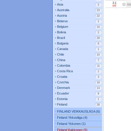
2-1
Asia
Atl
2
HT
Australia
23
Austria
22
Belarus
1
Belgium
10
Bolivia
2
Brazil
29
Bulgaria
8
Canada
1
Chile
10
China
7
Colombia
11
Costa Rica
1
Croatia
3
Czechia
18
Denmark
13
Ecuador
8
Estonia
1
Finland
26
FINLAND VEIKKAUSLIIGA (6)
Finland Ykkosliiga (4)
Finland Ykkonen (1)
Finland Kakkonen (5)