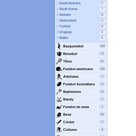
South America
17
South Korea
7
Sweden
24
Switzerland
12
Turkiye
12
Uruguay
8
Wales
8
Basquetebol
188
Beisebol
73
Tênis
81
Futebol americano
148
Atletismo
0
Futebol Australiano
12
Badminton
10
Bandy
0
Futebol de areia
1
Boxe
84
Cricket
0
Ciclismo
6