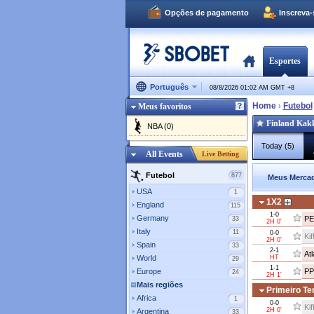
Opções de pagamento
Inscreva
Esportes
Português
08/8/2026 01:02 AM GMT
+
8
Home
Futebol
Meus favoritos
›
Finland Kak
NBA (0)
Today (5)
All Events
Live Betting
Futebol
877
Meus Mercad
USA
1
1X2
England
115
1-0
Germany
PE
33
2H 0'
Italy
11
0-0
Kif
2H 0'
Spain
33
2-1
Atl
World
HT
29
1-1
Europe
PP
24
2H 1'
Mais regiões
Primeiro T
Africa
1
0-0
Kif
2H 0'
Argentina
33