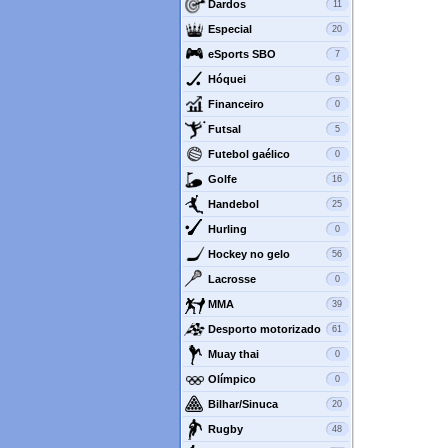
Dardos
11
Especial
20
eSports SBO
7
Hóquei
9
Financeiro
0
Futsal
5
Futebol gaélico
0
Golfe
16
Handebol
25
Hurling
0
Hockey no gelo
56
Lacrosse
0
MMA
39
Desporto motorizado
61
Muay thai
0
Olímpico
0
Bilhar/Sinuca
20
Rugby
48