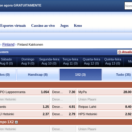
-se agora GRATUITAMENTE
Esportes virtuais
Cassino ao vivo
Jogos
Keno
Finland
›
›
Finland Kakkonen
konen
Atuali
Sábado
Domingo
Segunda-feira
Terça-feira
Quarta-feira
Quinta-feira
Ma
Aug 8 (0)
Aug 9 (0)
Aug 10 (0)
Aug 11 (0)
Aug 12 (0)
Aug 13 (0)
os (0)
Handicap (8)
1X2 (3)
Tudo (35)
PO Lappeenranta
1.054
Desenhar
7.30
MyPa
28.00
fen Helsinki
Desenhar
Union Plaani
antis
1.25
Desenhar
4.91
Reipas Lahti
8.40
J Helsinki
2.37
Desenhar
2.79
HPS Helsinki
2.92
empo 1X2
fen Helsinki
Desenhar
Union Plaani