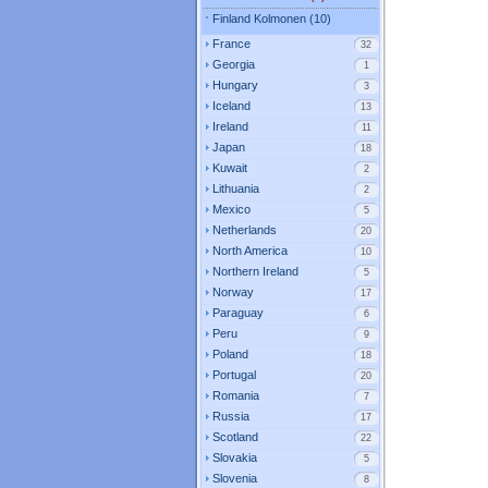
Finland Kolmonen (10)
France
32
Georgia
1
Hungary
3
Iceland
13
Ireland
11
Japan
18
Kuwait
2
Lithuania
2
Mexico
5
Netherlands
20
North America
10
Northern Ireland
5
Norway
17
Paraguay
6
Peru
9
Poland
18
Portugal
20
Romania
7
Russia
17
Scotland
22
Slovakia
5
Slovenia
8