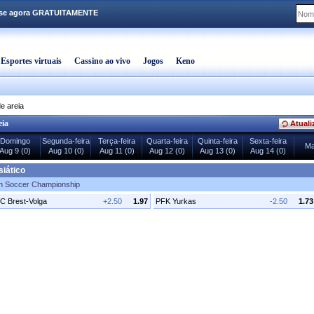
-se agora GRATUITAMENTE
Esportes virtuais
Cassino ao vivo
Jogos
Keno
e areia
eia
Atuali
Domingo
Segunda-feira
Terça-feira
Quarta-feira
Quinta-feira
Sexta-feira
Ma
Aug 9 (0)
Aug 10 (0)
Aug 11 (0)
Aug 12 (0)
Aug 13 (0)
Aug 14 (0)
iático
h Soccer Championship
C Brest-Volga
+2.50
1.97
PFK Yurkas
-2.50
1.73