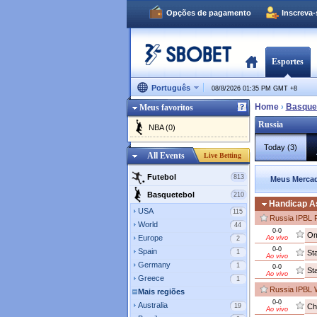
Opções de pagamento
Inscreva
Esportes
Português
08/8/2026 01:35 PM GMT
+
8
Home
Basque
Meus favoritos
›
Russia
NBA (0)
Today (3)
All Events
Live Betting
Futebol
813
Meus Mercad
Basquetebol
210
Handicap As
USA
115
Russia IPBL P
World
44
0-0
Om
Europe
Ao vivo
2
0-0
Spain
1
St
Ao vivo
Germany
1
0-0
St
Ao vivo
Greece
1
Russia IPBL 
Mais regiões
0-0
Australia
19
Ch
Ao vivo