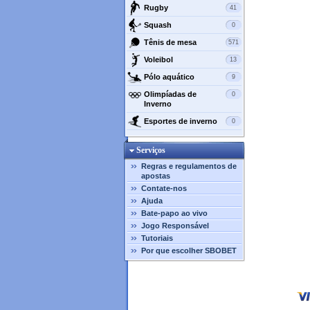
Rugby
41
Squash
0
Tênis de mesa
571
Voleibol
13
Pólo aquático
9
Olimpíadas de
0
Inverno
Esportes de inverno
0
Serviços
Regras e regulamentos de
apostas
Contate-nos
Ajuda
Bate-papo ao vivo
Jogo Responsável
Tutoriais
Por que escolher SBOBET