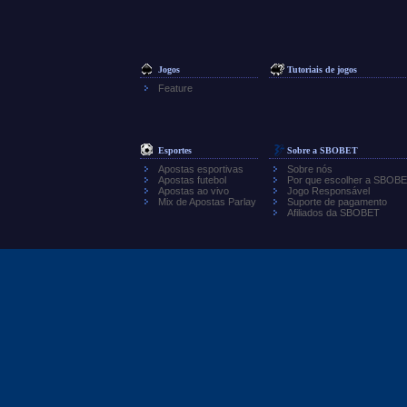
Jogos
Tutoriais de jogos
Feature
Esportes
Sobre a SBOBET
Apostas esportivas
Sobre nós
Apostas futebol
Por que escolher a SBOB
Apostas ao vivo
Jogo Responsável
Mix de Apostas Parlay
Suporte de pagamento
Afiliados da SBOBET