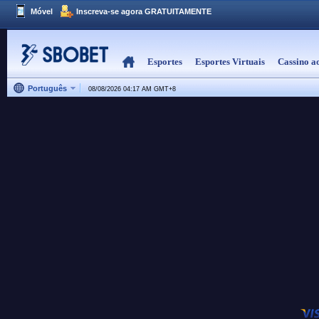
Móvel
Inscreva-se agora GRATUITAMENTE
Esportes
Esportes Virtuais
Cassino a
Português
08/08/2026 04:17 AM
GMT
+
8